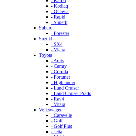
- Karoq
- Kodiaq
- Octavia
- Rapid
- Superb
Subaru
- Forester
Suzuki
- SX4
- Vitara
Toyota
- Auris
- Camry
- Corolla
- Fortuner
- Highlander
- Land Cruiser
- Land Cruiser Prado
- Rav4
- Vitara
Volkswagen
- Caravelle
- Golf
- Golf Plus
- Jetta