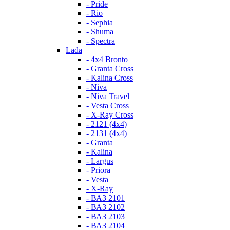
- Pride
- Rio
- Sephia
- Shuma
- Spectra
Lada
- 4x4 Bronto
- Granta Cross
- Kalina Cross
- Niva
- Niva Travel
- Vesta Cross
- X-Ray Cross
- 2121 (4x4)
- 2131 (4x4)
- Granta
- Kalina
- Largus
- Priora
- Vesta
- X-Ray
- ВАЗ 2101
- ВАЗ 2102
- ВАЗ 2103
- ВАЗ 2104