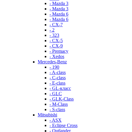
- Mazda 3
- Mazda 3
- Mazda 6
- Mazda 6
- СХ-7
- 2
- 323
- CX-5
- CX-9
- Premacy
- Xedos
Mercedes-Benz
- 190
- A-class
- C-class
- E-class
- GL-класс
- GLC
- GLK-Class
- M-Class
- S-class
Mitsubishi
- ASX
- Eclipse Cross
- Outlander