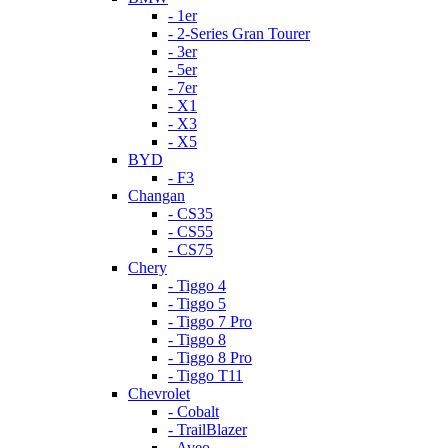
- 1er
- 2-Series Gran Tourer
- 3er
- 5er
- 7er
- X1
- X3
- X5
BYD
- F3
Changan
- CS35
- CS55
- CS75
Chery
- Tiggo 4
- Tiggo 5
- Tiggo 7 Pro
- Tiggo 8
- Tiggo 8 Pro
- Tiggo T11
Chevrolet
- Cobalt
- TrailBlazer
- Aveo