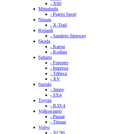
- X60
Mitsubishi
- Pajero Sport
Nissan
- X-Trail
Renault
- Sandero Stepway
Skoda
- Karoq
- Kodiaq
Subaru
- Forester
- Impreza
- Tribeca
- XV
Suzuki
- Jimny
- SX4
Toyota
- RAV4
Volkswagen
- Passat
- Tiguan
Volvo
- XC90