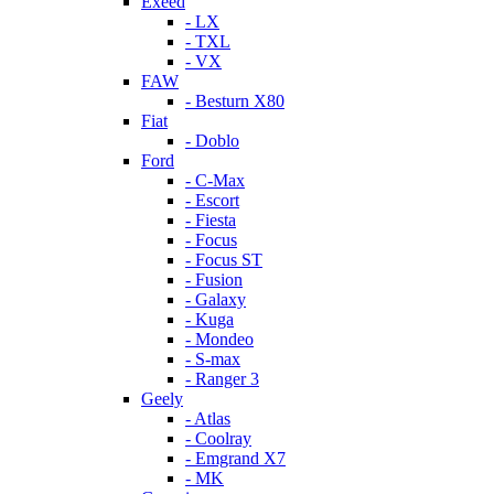
Exeed
- LX
- TXL
- VX
FAW
- Besturn X80
Fiat
- Doblo
Ford
- C-Max
- Escort
- Fiesta
- Focus
- Focus ST
- Fusion
- Galaxy
- Kuga
- Mondeo
- S-max
- Ranger 3
Geely
- Atlas
- Coolray
- Emgrand X7
- MK