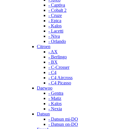
- Captiva
- Cobalt 2
- Cruze
- Epica
- Kalos
- Lacetti
- Niva
- Orlando
Citroen
- AX
- Berlingo
- BX
- C-Crosser
- C4
- C4 Aircross
- C4 Picasso
Daewoo
- Gentra
- Matiz
- Kalos
- Nexia
Datsun
- Datsun mi-DO
- Datsun on-DO