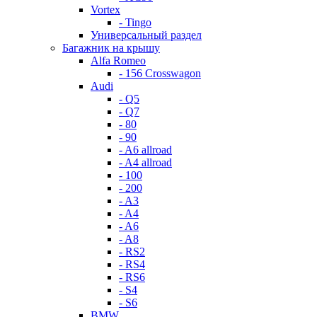
Vortex
- Tingo
Универсальный раздел
Багажник на крышу
Alfa Romeo
- 156 Crosswagon
Audi
- Q5
- Q7
- 80
- 90
- A6 allroad
- A4 allroad
- 100
- 200
- A3
- A4
- A6
- A8
- RS2
- RS4
- RS6
- S4
- S6
BMW