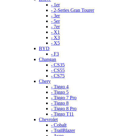
- 1er
- 2-Series Gran Tourer
- 3er
- 5er
- 7er
- X1
- X3
- X5
BYD
- F3
Changan
- CS35
- CS55
- CS75
Chery
- Tiggo 4
- Tiggo 5
- Tiggo 7 Pro
- Tiggo 8
- Tiggo 8 Pro
- Tiggo T11
Chevrolet
- Cobalt
- TrailBlazer
- Aveo